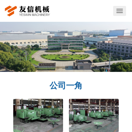
切
换
导
航
公司一角