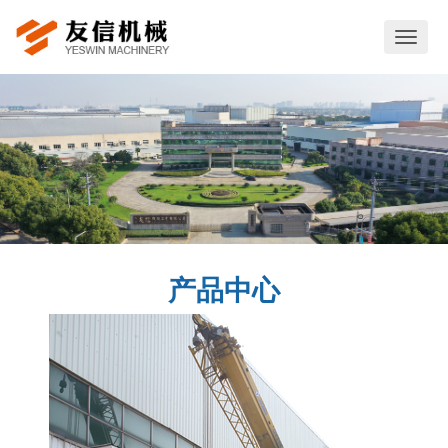
切
换
导
航
产品中心