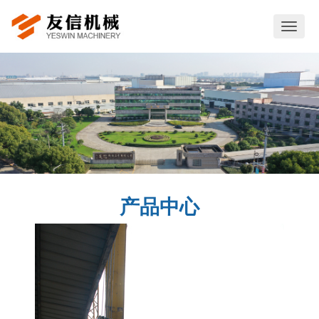
切
换
导
航
产品中心